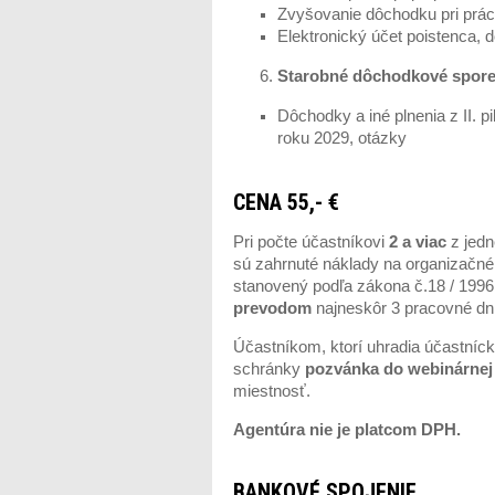
Zvyšovanie dôchodku pri prá
Elektronický účet poistenca,
Starobné dôchodkové sporenie
Dôchodky a iné plnenia z II. 
roku 2029, otázky
CENA 55,-
€
Pri počte účastníkovi
2 a viac
z jedn
sú zahrnuté náklady na organizačné 
stanovený podľa zákona č.18 / 1996
prevodom
najneskôr 3 pracovné dn
Účastníkom, ktorí uhradia účastníc
schránky
pozvánka do webinárnej 
miestnosť.
Agentúra nie je platcom DPH.
BANKOVÉ SPOJENIE