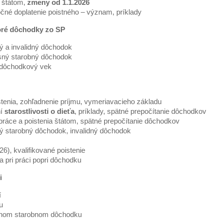
 štátom,
zmeny od 1.1.2026
čné doplatenie poistného – význam, príklady
oré dôchodky zo SP
ý a invalidný dôchodok
sný starobný dôchodok
dôchodkový vek
tenia, zohľadnenie príjmu, vymeriavacieho základu
ní
starostlivosti o dieťa
, príklady, spätné prepočítanie dôchodkov
práce a poistenia štátom, spätné prepočítanie dôchodkov
ý starobný dôchodok, invalidný dôchodok
), kvalifikované poistenie
 pri práci popri dôchodku
i
í
u
asnom starobnom dôchodku