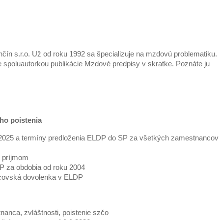
čín s.r.o. Už od roku 1992 sa špecializuje na mzdovú problematiku.
je spoluautorkou publikácie Mzdové predpisy v skratke. Poznáte ju
ho poistenia
2025 a termíny predloženia ELDP do SP za všetkých zamestnancov
 príjmom
P za obdobia od roku 2004
otcovská dovolenka v ELDP
anca, zvláštnosti, poistenie szčo