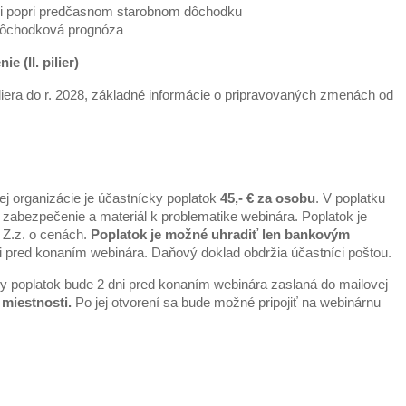
ci popri predčasnom starobnom dôchodku
 dôchodková prognóza
 (II. pilier)
piliera do r. 2028, základné informácie o pripravovaných zmenách od
ej organizácie je účastnícky poplatok
45,- € za osobu
. V poplatku
zabezpečenie a materiál k problematike webinára. Poplatok je
 Z.z. o cenách.
Poplatok je možné uhradiť len bankovým
i pred konaním webinára. Daňový doklad obdržia účastníci poštou.
ky poplatok bude 2 dni pred konaním webinára zaslaná do mailovej
miestnosti.
Po jej otvorení sa bude možné pripojiť na webinárnu