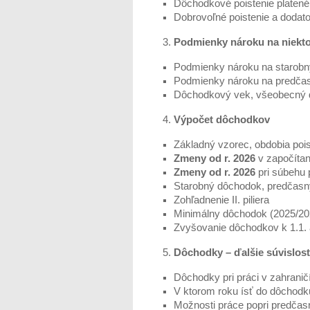
Dôchodkové poistenie platené
Dobrovoľné poistenie a dodato
Podmienky nároku na niekt
Podmienky nároku na starobn
Podmienky nároku na predča
Dôchodkový vek, všeobecný 
Výpočet dôchodkov
Základný vzorec, obdobia pois
Zmeny od r. 2026
v započíta
Zmeny od r. 2026
pri súbehu 
Starobný dôchodok, predčasn
Zohľadnenie II. piliera
Minimálny dôchodok (2025/2026
Zvyšovanie dôchodkov k 1.1. a
Dôchodky – ďalšie súvislost
Dôchodky pri práci v zahranič
V ktorom roku ísť do dôchodk
Možnosti práce popri predč